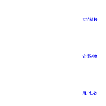
友情链接
管理制度
用户协议