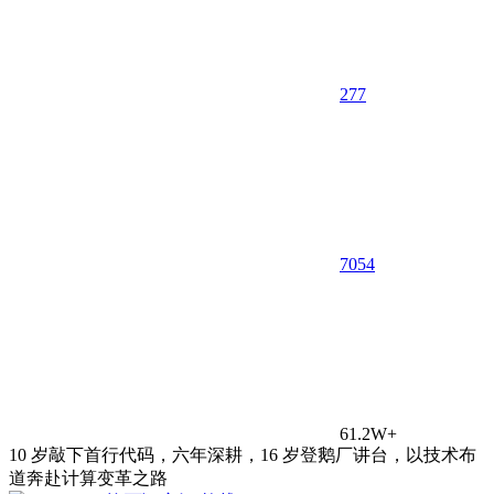
277
70
54
61.2W+
10 岁敲下首行代码，六年深耕，16 岁登鹅厂讲台，以技术布
道奔赴计算变革之路