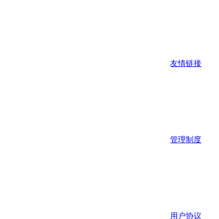
友情链接
管理制度
用户协议