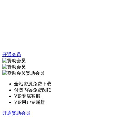
开通会员
赞助会员
全站资源免费下载
付费内容免费阅读
VIP专属客服
VIP用户专属群
开通赞助会员