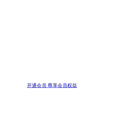
开通会员 尊享会员权益