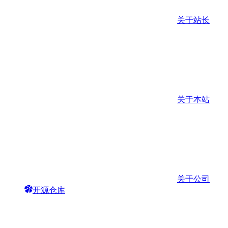
关于站长
关于本站
关于公司
开源仓库