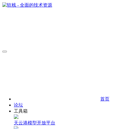
首页
论坛
工具箱
天云港模型开放平台