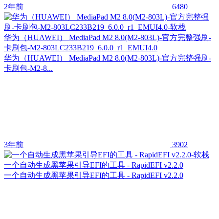
2年前
6480
华为（HUAWEI） MediaPad M2 8.0(M2-803L)-官方完整强刷-
卡刷包-M2-803LC233B219_6.0.0_r1_EMUI4.0
华为（HUAWEI） MediaPad M2 8.0(M2-803L)-官方完整强刷-
卡刷包-M2-8...
3年前
3902
一个自动生成黑苹果引导EFI的工具 - RapidEFI v2.2.0
一个自动生成黑苹果引导EFI的工具 - RapidEFI v2.2.0