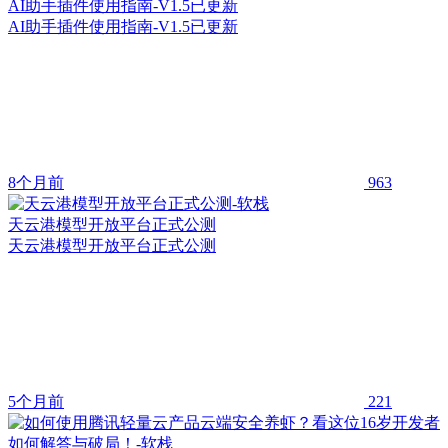
AI助手插件使用指南-V1.5已更新
AI助手插件使用指南-V1.5已更新
8个月前
963
天云港模型开放平台正式公测
天云港模型开放平台正式公测
5个月前
221