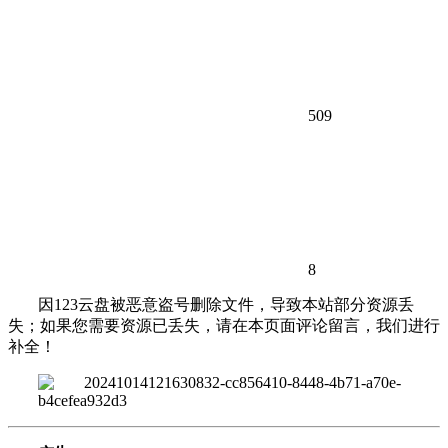
509
8
因123云盘被恶意盗号删除文件，导致本站部分资源丢
失；如果您需要资源已丢失，请在本页面评论留言，我们进行
补全！