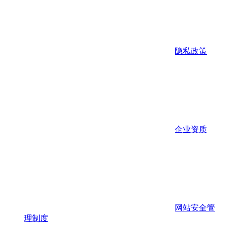
隐私政策
企业资质
网站安全管
理制度