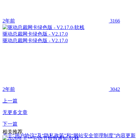
2年前
3166
驱动总裁网卡绿色版 - V2.17.0
驱动总裁网卡绿色版 - V2.17.0
2年前
3042
上一篇
无更多文章
下一篇
相关推荐
关于“用户协议”及“隐私政策”和“网站安全管理制度”内容更新