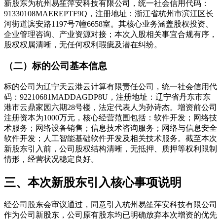
新股东为杭州易笙萍安科技有限公司，统一社会信用代码：
91330108MAEREPTF9Q，注册地址：浙江省杭州市滨江区长
河街道滨安路1197号7幢6658室。其核心业务涵盖股权投资、
企业管理咨询、产业资源对接；本次入股相关事宜合规有序，
股权权属清晰，无任何权利瑕疵及潜在纠纷。
（二）标的公司基本信息
标的公司为辽宁天云港云计算有限责任公司，统一社会信用代
码：92210681MADDAGDP8U，注册地址：辽宁省丹东市东
港市云鼎家园六期28号楼，法定代表人为孙诗杰。增资前公司
注册资本为1000万元，核心经营范围包括：软件开发；网络技
术服务；网络设备销售；信息技术咨询服务；网络与信息安全
软件开发；人工智能基础软件开发及相关技术服务。截至本次
新股东引入前，公司股权结构清晰，无抵押、质押等权利限制
情形，经营状况稳定良好。
三、本次新股东引入核心事项说明
经公司股东会审议通过，同意引入杭州易笙萍安科技有限公司
作为公司新股东，公司原有股东均已明确放弃本次增资的优先