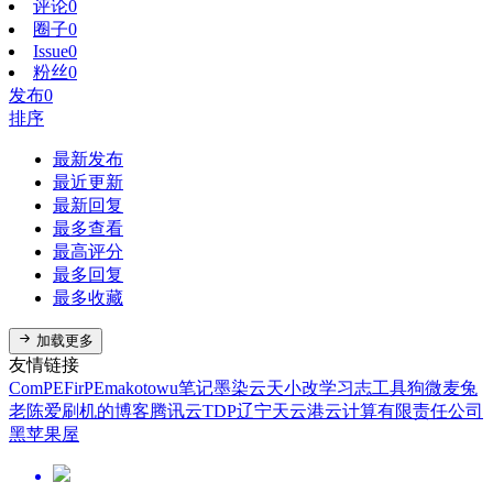
评论
0
圈子
0
Issue
0
粉丝
0
发布
0
排序
最新发布
最近更新
最新回复
最多查看
最高评分
最多回复
最多收藏
加载更多
友情链接
ComPE
FirPE
makotowu笔记
墨染云天
小改学习志
工具狗
微麦兔
老陈爱刷机的博客
腾讯云TDP
辽宁天云港云计算有限责任公司
黑苹果屋