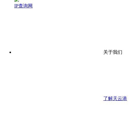
IP查询网
关于我们
了解天云港