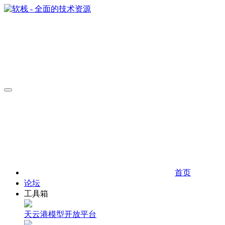
首页
论坛
工具箱
天云港模型开放平台