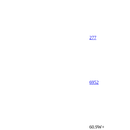
277
69
52
60.9W+