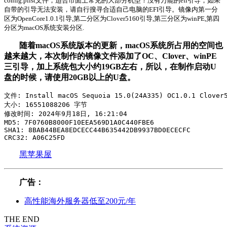
config.plist文件，适合市面上常见的大部分机型！没有万能的efi引导，如果
自带的引导无法安装，请自行搜寻合适自己电脑的EFI引导。镜像内第一分
区为OpenCore1.0.1引导,第二分区为Clover5160引导,第三分区为winPE,第四
分区为macOS系统安装分区.
随着macOS系统版本的更新，macOS系统所占用的空间也
越来越大，本次制作的镜像文件添加了OC、Clover、winPE
三引导，加上系统包大小约19GB左右，所以，在制作启动U
盘的时候，请使用20GB以上的U盘。
文件: Install macOS Sequoia 15.0(24A335) OC1.0.1 Clover5
大小: 16551088206 字节

修改时间: 2024年9月18日, 16:21:04

MD5: 7F0760B8000F10EEA569D1A0C440FBE6

SHA1: 8BAB44BEA8EDCECC44B635442DB9937BD0ECECFC

CRC32: A06C25FD
黑苹果屋
广告：
高性能海外服务器低至200元/年
THE END