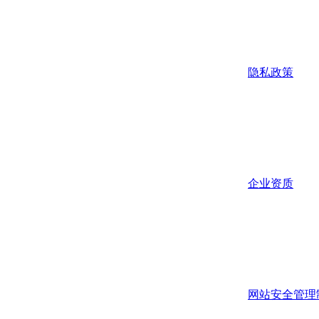
隐私政策
企业资质
网站安全管理