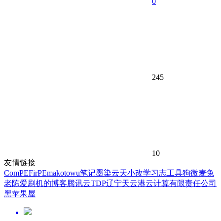
0
245
10
友情链接
ComPE
FirPE
makotowu笔记
墨染云天
小改学习志
工具狗
微麦兔
老陈爱刷机的博客
腾讯云TDP
辽宁天云港云计算有限责任公司
黑苹果屋