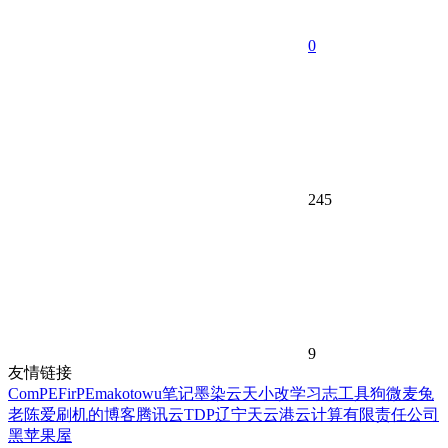
0
245
9
友情链接
ComPE
FirPE
makotowu笔记
墨染云天
小改学习志
工具狗
微麦兔
老陈爱刷机的博客
腾讯云TDP
辽宁天云港云计算有限责任公司
黑苹果屋