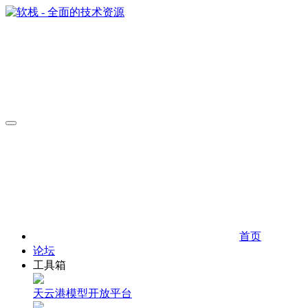
首页
论坛
工具箱
天云港模型开放平台