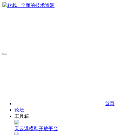
首页
论坛
工具箱
天云港模型开放平台