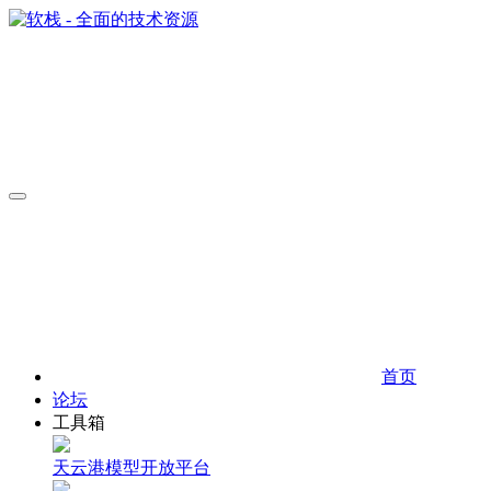
首页
论坛
工具箱
天云港模型开放平台