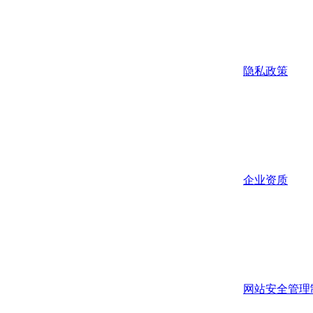
隐私政策
企业资质
网站安全管理